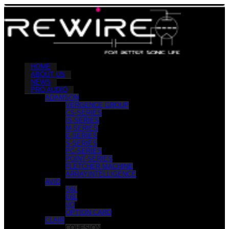
HOME
ABOUT US
NEWS
PRO AUDIO
ADAMSON
VERGENCE GROUP
CS-SERIES
IS-SERIES
M-SERIES
E-SERIES
S-SERIES
PC-SERIES
POINT-SERIES
FLETCHER MACHINE
ARRAYINTELLIGENCE
AVID
S6L
E6L
I/O
OPTION CARD
CLAIR
COHESION