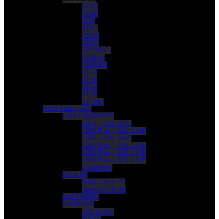
CO12
CO10
CO8
CP6+
CM14
CM22
CP218 II+
CP118+
CSB218i
CF24
CF10
CF14
CF28
CF Sub
Solid State Logic
LIVE CONSOLES
L650 – SSL LIVE
L550 Plus – SSL LIVE
L450 – SSL LIVE
L350 Plus – SSL LIVE
L200 Plus – SSL LIVE
L100 Plus – SSL LIVE
Expanders
I/O & I/F
MADI I/O & I/F
Dante I/O & I/F
SOFTWARE
OUTBORD
THE BUS+
Fusion