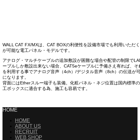
WALL CAT FX/MXは、CAT BOXの利便性を設備市場でも利用いただ
が可能な電工パネル・モデルです。
アナログ・マルチケーブルの追加敷設が困難な場合や配管の制限でLA
ーブルしか敷設出来ない場合、CAT5eケーブルに予備さえ有れば、そ
を利用する事でアナログ音声（4ch）/デジタル音声（8ch）の伝送が
になります。
背面にはEtherスルー端子も装備。化粧パネル・ネジ位置は国内標準
工ボックスに適合する為、施工も容易です。
HOME
HOME
ABOUT US
RECRUIT
WEB SHOP