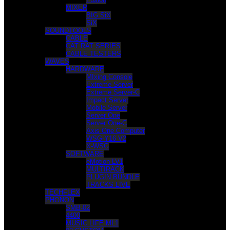
MIXER
BIG SiX
SiX
SOUNDTOOLS
CABLE
CAT RAT SERIES
CABLE TESTERS
WAVES
HARDWARE
MIxing Console
Extreme Server
Extreme Server-C
Impact Server
Mobile Server
Server One
Server One-C
Axis One Computer
WSG-Y16 V2
X-WSG
SOFTWARE
eMotion LV1
MULTIRACK
PLUGIN BUNDLE
TRACKS LIVE
TECHFLEX
PHONON
SMB-02
4400
MUSIC LIFE ML1