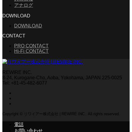
アナログ
DOWNLOAD
DOWNLOAD
CONTACT
PRO CONTACT
Hi-Fi CONTACT
REWIRE INC.
8-24, Kurogane-Cho, Aoba, Yokohama, JAPAN 225-0025
Tel: +81-45-482-6077
Copyright © リワイアー株式会社 | REWIRE INC.. All rights reserved.
電話
お問い合わせ