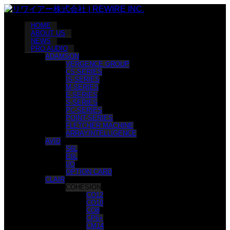
HOME
ABOUT US
NEWS
PRO AUDIO
ADAMSON
VERGENCE GROUP
CS-SERIES
IS-SERIES
M-SERIES
E-SERIES
S-SERIES
PC-SERIES
POINT-SERIES
FLETCHER MACHINE
ARRAYINTELLIGENCE
AVID
S6L
E6L
I/O
OPTION CARD
CLAIR
COHESION
CO12
CO10
CO8
CP6+
CM14