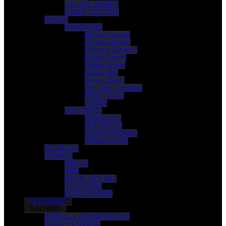
CAT RAT SERIES
CABLE TESTERS
WAVES
HARDWARE
MIxing Console
Extreme Server
Extreme Server-C
Impact Server
Mobile Server
Server One
Server One-C
Axis One Computer
WSG-Y16 V2
X-WSG
SOFTWARE
eMotion LV1
MULTIRACK
PLUGIN BUNDLE
TRACKS LIVE
TECHFLEX
PHONON
SMB-02
4400
MUSIC LIFE ML1
02 CUSTOM
ACCESSORIES
Hi-Fi AUDIO
GALLERY
INSTALL & SOUND DESIGN
AUDIO PLANNING