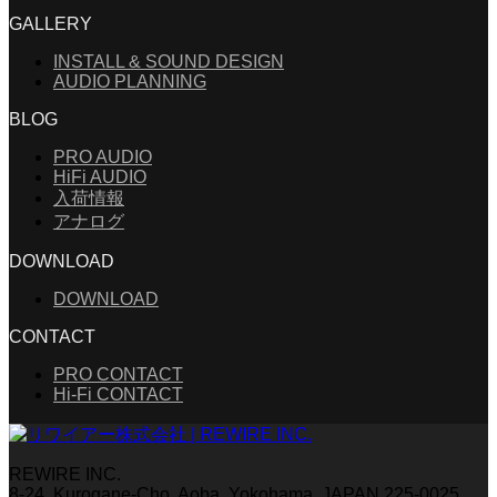
GALLERY
INSTALL & SOUND DESIGN
AUDIO PLANNING
BLOG
PRO AUDIO
HiFi AUDIO
入荷情報
アナログ
DOWNLOAD
DOWNLOAD
CONTACT
PRO CONTACT
Hi-Fi CONTACT
REWIRE INC.
8-24, Kurogane-Cho, Aoba, Yokohama, JAPAN 225-0025