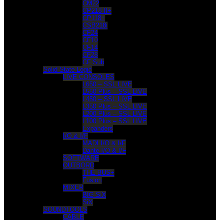
CM22
CP218 II+
CP118+
CSB218i
CF24
CF10
CF14
CF28
CF Sub
Solid State Logic
LIVE CONSOLES
L650 – SSL LIVE
L550 Plus – SSL LIVE
L450 – SSL LIVE
L350 Plus – SSL LIVE
L200 Plus – SSL LIVE
L100 Plus – SSL LIVE
Expanders
I/O & I/F
MADI I/O & I/F
Dante I/O & I/F
SOFTWARE
OUTBORD
THE BUS+
Fusion
MIXER
BIG SiX
SiX
SOUNDTOOLS
CABLE