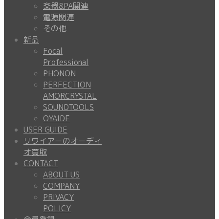
楽器&PA関連
電源関連
その他
新品
Focal
Professional
PHONON
PERFECTION
AMORCRYSTAL
SOUNDTOOLS
OYAIDE
USER GUIDE
リワイアーのオーディ
オ買取
CONTACT
ABOUT US
COMPANY
PRIVACY
POLICY