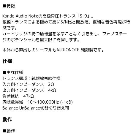
■特徴
Kondo Audio Noteの高級昇圧トランス「S-9」。
銀線トランスによる極めて高いS/N比と開放感、繊細な音色再現が特
徴です。
カートリッジの持つ情報量を余すことなく引き出し、フォノステー
ジのポテンシャルを最大限に発揮します。
本体から直出しのケーブルもAUDIONOTE 純銀製です。
仕様
■主な仕様
トランス構成：純銀線巻線仕様
入力側インピーダンス 2Ω
出力側インピーダンス 4kΩ
負荷抵抗 47kΩ
周波数帯域 10～100,000Hz (-1dB)
Balance UnBalance切替切り替え可
動作
■動作